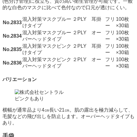
(色分け管理)に役立ち、質の高い衛生管理が可能です。一般
的な白色のマスクに比べて色付なので口元が透けにくい。
混入対策マスクブルー ２PLY 耳掛
フリ
100枚
No.2833
けタイプ
ー
×30箱
混入対策マスクブルー ２PLY オー
フリ
100枚
No.2834
バーヘッドタイプ
ー
×30箱
混入対策マスクピンク ２PLY 耳掛
フリ
100枚
No.2835
けタイプ
ー
×30箱
混入対策マスクピンク ２PLY オー
フリ
100枚
No.2836
バーヘッドタイプ
ー
×30箱
バリエーション
ピンクもあり
横幅が通常品より4㎝長い21㎝。肌の露出を極力減らして、
毛髪などの飛び出しを防止します。オーバーヘッドタイプも
あり。
手袋